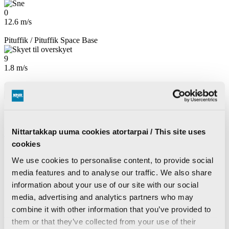
0
12.6 m/s
Pituffik / Pituffik Space Base
9
1.8 m/s
Sermersuaq / Summit Camp
-8
5.2 m/s
Nittartakkap uuma cookies atortarpai / This site uses
Kalaallisut
Dansk
cookies
Drift
Om KNR
We use cookies to personalise content, to provide social
Nyheder om KNR
media features and to analyse our traffic. We also share
Ledige stillinger
information about your use of our site with our social
KNR Reklame
Brugernes billedgalleri
media, advertising and analytics partners who may
combine it with other information that you’ve provided to
Søg
them or that they’ve collected from your use of their