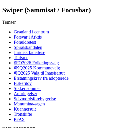
Swiper (Sammisat / Focusbar)
Temaer
Grønland i centrum
Forsvar i Arktis
Forældretest
Spiralskandalen
Juridisk faderløse
Turisme
#FQ2026 Folketingsvalg
#KQ2025 Kommunevalg
#IQ2025 Valg til Inatsisartut
Erstatningskrav fra adopterede
Fiskerilov
Sikker sommer
Anbringelser
Selvmordsforebyggelse
Manumina-sagen
Kuannersuit
Tronskifte
PFAS