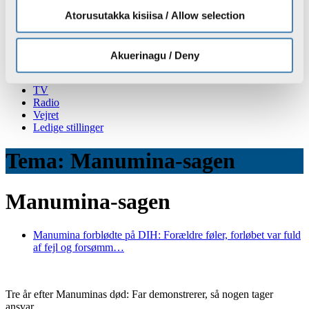
KNR Reklame
Atorusutakka kisiisa / Allow selection
Brugernes billedgalleri
Akuerinagu / Deny
Nyheder
TV
Radio
Vejret
Ledige stillinger
Tema: Manumina-sagen
Manumina-sagen
Manumina forblødte på DIH: Forældre føler, forløbet var fuld
af fejl og forsømm…
Tre år efter Manuminas død:
Far demonstrerer, så nogen tager
ansvar