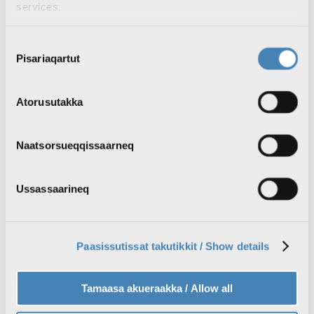
Nyheder
services.
Læs nyheder
Se den seneste Qanorooq
Radioaviisi på grønlandsk
Consent
Valg til Inatsisartut #IQ2025
Pisariaqartut
Selection
Vejret
TV
Se TV programmer
Atorusutakka
Se KNR1 Live
Se KNR2 Live
Søg TV programmer
TV programoversigt
Naatsorsueqqissaarneq
Radio
Lyt til podcasts
Radio live: Lyt til KNR direkte
Ussassaarineq
Søg podcasts
Lykønskninger i radioen
Radio programoversigt
Vejret
Ledige stillinger
Paasissutissat takutikkit / Show details
Drift
Om KNR
Tamaasa akueraakka / Allow all
Nyheder om KNR
Ledige stillinger