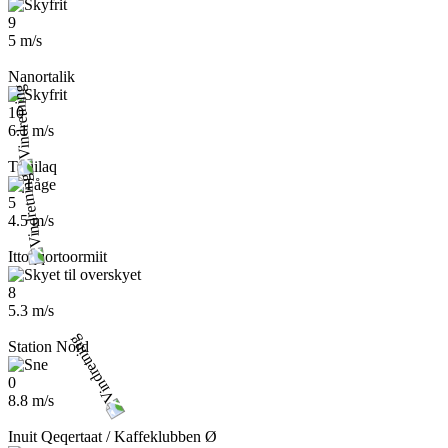
9
5 m/s
Nanortalik
10
6.1 m/s
Tasiilaq
5
4.5 m/s
Ittoqqortoormiit
8
5.3 m/s
Station Nord
0
8.8 m/s
Inuit Qeqertaat / Kaffeklubben Ø