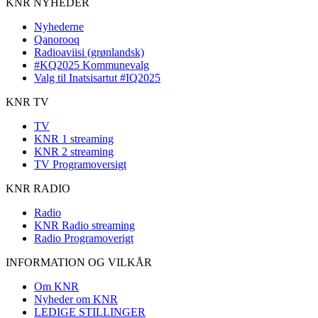
KNR NYHEDER
Nyhederne
Qanorooq
Radioaviisi (grønlandsk)
#KQ2025 Kommunevalg
Valg til Inatsisartut #IQ2025
KNR TV
TV
KNR 1 streaming
KNR 2 streaming
TV Programoversigt
KNR RADIO
Radio
KNR Radio streaming
Radio Programoverigt
INFORMATION OG VILKÅR
Om KNR
Nyheder om KNR
LEDIGE STILLINGER