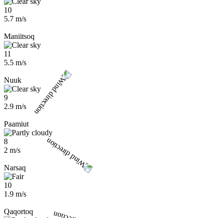
10
5.7 m/s
Maniitsoq
11
5.5 m/s
Nuuk
9
2.9 m/s
Paamiut
8
2 m/s
Narsaq
10
1.9 m/s
Qaqortoq