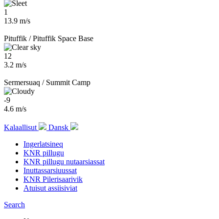
1
13.9 m/s
Pituffik / Pituffik Space Base
12
3.2 m/s
Sermersuaq / Summit Camp
-9
4.6 m/s
Kalaallisut
Dansk
Ingerlatsineq
KNR pillugu
KNR pillugu nutaarsiassat
Inuttassarsiuussat
KNR Pilerisaarivik
Atuisut assiisiviat
Search