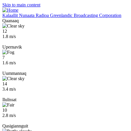
Skip to main content
Kalaallit Nunaata Radioa
Greenlandic Broadcasting Corporation
Qaanaaq
12
1.8 m/s
Upernavik
7
1.6 m/s
Uummannaq
14
3.4 m/s
Ilulissat
10
2.8 m/s
Qasigiannguit