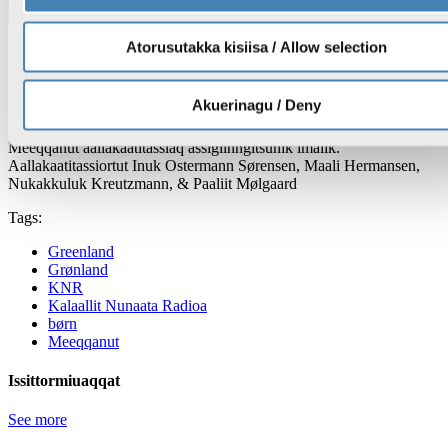
Atorusutakka kisiisa / Allow selection
Issittormiuaqqat
20. Oct 2023
26:25
Issittormiuaqqat, KNR 20.10.2023
Akuerinagu / Deny
Meeqqanut aallakaatitassiaq assigiinngitsunik imalik.
Aallakaatitassiortut Inuk Ostermann Sørensen, Maali Hermansen,
Nukakkuluk Kreutzmann, & Paaliit Mølgaard
Tags:
Greenland
Grønland
KNR
Kalaallit Nunaata Radioa
børn
Meeqqanut
Issittormiuaqqat
See more