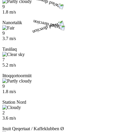
9
1.8 m/s
Nanortalik
9
3.7 m/s
Tasiilaq
7
5.2 m/s
Ittoqqortoormiit
9
1.8 m/s
Station Nord
2
3.6 m/s
Inuit Qeqertaat / Kaffeklubben Ø