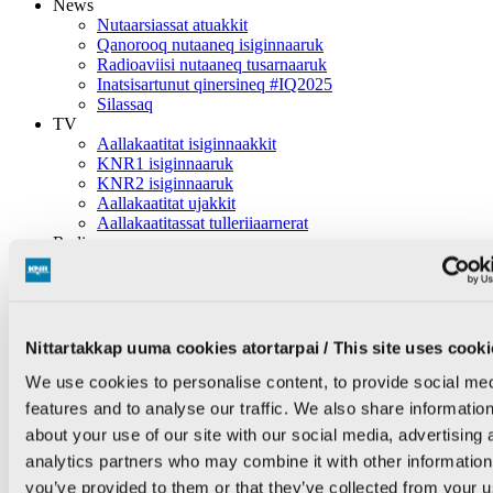
News
Nutaarsiassat atuakkit
Qanorooq nutaaneq isiginnaaruk
Radioaviisi nutaaneq tusarnaaruk
Inatsisartunut qinersineq #IQ2025
Silassaq
TV
Aallakaatitat isiginnaakkit
KNR1 isiginnaaruk
KNR2 isiginnaaruk
Aallakaatitat ujakkit
Aallakaatitassat tulleriiaarnerat
Radio
Podcastit tusarnaakkit
Radio live: KNR tusarnaaruk
Podcastit ujakkit
Radiokkut pilluaqqusineq
Aallakaatitassat tulleriiaarnerat
Nittartakkap uuma cookies atortarpai / This site uses cooki
Sila
Inuttassarsiuussat
We use cookies to personalise content, to provide social me
features and to analyse our traffic. We also share informatio
Ingerlatsineq
about your use of our site with our social media, advertising 
KNR pillugu
KNR pillugu nutaarsiassat
analytics partners who may combine it with other information
Inuttassarsiuussat
you’ve provided to them or that they’ve collected from your u