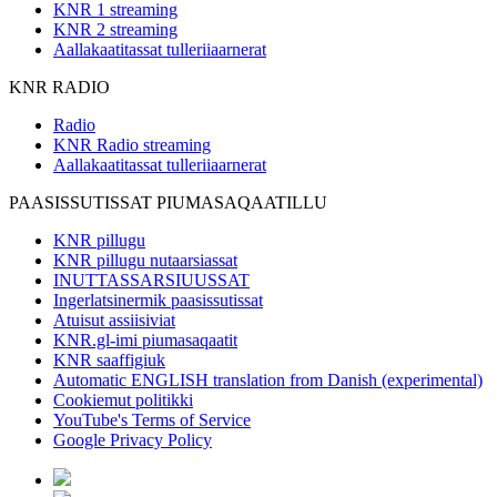
KNR 1 streaming
KNR 2 streaming
Aallakaatitassat tulleriiaarnerat
KNR RADIO
Radio
KNR Radio streaming
Aallakaatitassat tulleriiaarnerat
PAASISSUTISSAT PIUMASAQAATILLU
KNR pillugu
KNR pillugu nutaarsiassat
INUTTASSARSIUUSSAT
Ingerlatsinermik paasissutissat
Atuisut assiisiviat
KNR.gl-imi piumasaqaatit
KNR saaffigiuk
Automatic ENGLISH translation from Danish (experimental)
Cookiemut politikki
YouTube's Terms of Service
Google Privacy Policy