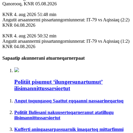
Qanorooq, KNR 05.08.2026
KNR
4. aug 2026
51:48 min
Angutit arsaannermi pissartanngorniunnerat: IT-79 vs Aqissiaq (2:2)
KNR 04.08.2026
KNR
4. aug 2026
50:32 min
Angutit arsaannermi pissartanngorniunnerat: IT-79 vs Aqissiaq (1:2)
KNR 04.08.2026
Sapaatip akunnerani atuarneqarnerpaat
Politiit pisumut ‘ilungersunartumut’
ilisimannittussarsiortut
Angut toqungasoq Saattut eqqaanni nassaarineqartoq
Politiit Ilulissani nakuusertoqarneranut atatillugu
ilisimannittussarsiortut
Kufferti aningaasarpassuarnik imaqartoq mittarfimmi