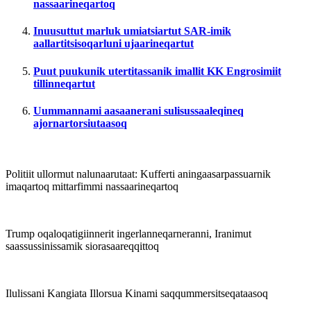
nassaarineqartoq
Inuusuttut marluk umiatsiartut SAR-imik
aallartitsisoqarluni ujaarineqartut
Puut puukunik utertitassanik imallit KK Engrosimiit
tillinneqartut
Uummannami aasaanerani sulisussaaleqineq
ajornartorsiutaasoq
Politiit ullormut nalunaarutaat:
Kufferti aningaasarpassuarnik
imaqartoq mittarfimmi nassaarineqartoq
Trump oqaloqatigiinnerit ingerlanneqarneranni, Iranimut
saassussinissamik siorasaareqqittoq
Ilulissani Kangiata Illorsua Kinami saqqummersitseqataasoq