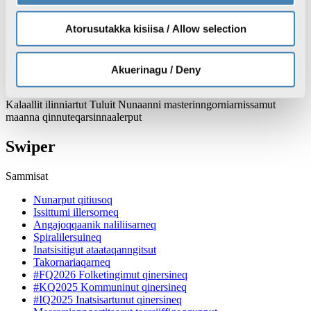
Atorusutakka kisiisa / Allow selection
Qilakitsormiut Uummannap katersugaasiviani nutaamik
saqqummersinneqarput
Akuerinagu / Deny
Kalaallit ilinniartut Tuluit Nunaanni masterinngorniarnissamut
maanna qinnuteqarsinnaalerput
Swiper
Sammisat
Nunarput qitiusoq
Issittumi illersorneq
Angajoqqaanik naliliisarneq
Spiralilersuineq
Inatsisitigut ataataqanngitsut
Takornariaqarneq
#FQ2026 Folketingimut qinersineq
#KQ2025 Kommuninut qinersineq
#IQ2025 Inatsisartunut qinersineq