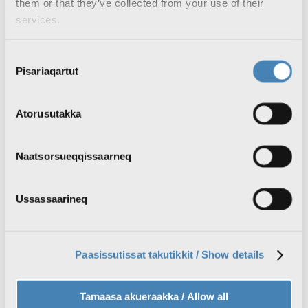
them or that they’ve collected from your use of their
services.
Puut puukunik utertitassanik imallit KK
Consent
Engrosimiit tillinneqartut
Pisariaqartut
Selection
EU-p siunnersuutaa nunatsinni arfanniarnermut
allanngortitsisinnaasoq
Atorusutakka
Ukrainep russit uuliamik akuiaaviat sorsuffiusumit 1.300
kilometerinik ungasitsigisumiittoq saassukkaa
Naatsorsueqqissaarneq
Kufferti aningaasarpassuarnik imaqartoq mittarfimmi
nassaarineqartoq
Ussassaarineq
Qajarissanik Københavnimi qajartoqatigiittoqarpat
kalaallit kulturiat namminerlu aalajangiisinnaassusiat
ukkatarineqassapput
Paasissutissat takutikkit / Show details
- Peqataatinneqarnerorusuppugut
Qilakitsormiut Uummannap katersugaasiviani nutaamik
Tamaasa akueraakka / Allow all
saqqummersinneqarput