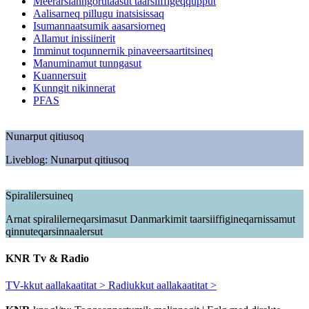
Meerarsianngortitaasut taarsiiffigeqqupput
Aalisarneq pillugu inatsisissaq
Isumannaatsumik aasarsiorneq
Allamut inissiinerit
Imminut toqunnernik pinaveersaartitsineq
Manuminamut tunngasut
Kuannersuit
Kunngit nikinnerat
PFAS
Nunarput qitiusoq
Liveblog: Nunarput qitiusoq
Spiralilersuineq
Arnat spiralilerneqarsimasut Danmarkimit taarsiiffigineqarnissamut
qinnuteqarsinnaalersut
KNR
Tv & Radio
TV-kkut aallakaatitat >
Radiukkut aallakaatitat >