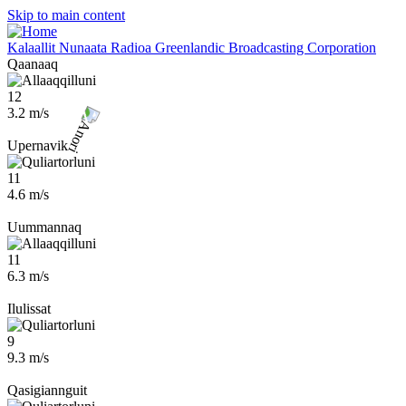
Skip to main content
Kalaallit Nunaata Radioa
Greenlandic Broadcasting Corporation
Qaanaaq
12
3.2 m/s
Upernavik
11
4.6 m/s
Uummannaq
11
6.3 m/s
Ilulissat
9
9.3 m/s
Qasigiannguit