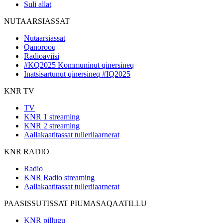
Suli allat
NUTAARSIASSAT
Nutaarsiassat
Qanorooq
Radioaviisi
#KQ2025 Kommuninut qinersineq
Inatsisartunut qinersineq #IQ2025
KNR TV
TV
KNR 1 streaming
KNR 2 streaming
Aallakaatitassat tulleriiaarnerat
KNR RADIO
Radio
KNR Radio streaming
Aallakaatitassat tulleriiaarnerat
PAASISSUTISSAT PIUMASAQAATILLU
KNR pillugu