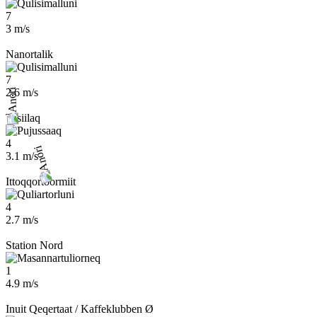
7
3 m/s
Nanortalik
7
2.6 m/s
Tasiilaq
4
3.1 m/s
Ittoqqortoormiit
4
2.7 m/s
Station Nord
1
4.9 m/s
Inuit Qeqertaat / Kaffeklubben Ø