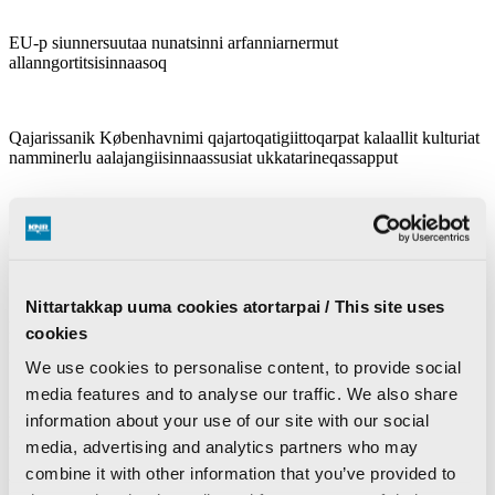
EU-p siunnersuutaa nunatsinni arfanniarnermut
allanngortitsisinnaasoq
Qajarissanik Københavnimi qajartoqatigiittoqarpat kalaallit kulturiat
namminerlu aalajangiisinnaassusiat ukkatarineqassapput
Qeqertarsuarmi innuttaasut Arktisk Station pillugu:
-
Peqataatinneqarnerorusuppugut
Nittartakkap uuma cookies atortarpai / This site uses
Politiit ullormut nalunaarutaat:
Puut puukunik utertitassanik imallit
cookies
KK Engrosimiit tillinneqartut
We use cookies to personalise content, to provide social
media features and to analyse our traffic. We also share
information about your use of our site with our social
Ukrainep russit uuliamik akuiaaviat sorsuffiusumit 1.300
kilometerinik ungasitsigisumiittoq saassukkaa
media, advertising and analytics partners who may
combine it with other information that you’ve provided to
Ullumi atuarneqarnerpaat