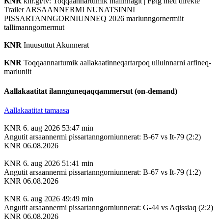
KNR
knr.gl/tv: Toqqaannartumik malinnagit | Følg med direkte
Trailer ARSAANNERMI NUNATSINNI
PISSARTANNGORNIUNNEQ 2026 marlunngornermiit
tallimanngornermut
KNR
Inuusuttut Akunnerat
KNR
Toqqaannartumik aallakaatinneqartarpoq ulluinnarni arfineq-
marluniit
Aallakaatitat ilannguneqaqqammersut (on-demand)
Aallakaatitat tamaasa
KNR
6. aug 2026
53:47 min
Angutit arsaannermi pissartanngorniunnerat: B-67 vs It-79 (2:2)
KNR 06.08.2026
KNR
6. aug 2026
51:41 min
Angutit arsaannermi pissartanngorniunnerat: B-67 vs It-79 (1:2)
KNR 06.08.2026
KNR
6. aug 2026
49:49 min
Angutit arsaannermi pissartanngorniunnerat: G-44 vs Aqissiaq (2:2)
KNR 06.08.2026