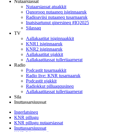
Nutaarsiassat
Nutaarsiassat atuakkit
Qanorooq nutaaneq isiginnaaruk
Radioaviisi nutaaneq tusarnaaruk
Inatsisartunut qinersineq #IQ2025
Silassaq
TV
Aallakaatitat isiginnaakkit
KNR1 isiginnaaruk
KNR2 isiginnaaruk
Aallakaatitat ujakkit
Aallakaatitassat tulleriiaarnerat
Radio
Podcastit tusarnaakkit
Radio live: KNR tusarnaaruk
Podcastit ujakkit
Radiokkut pilluaqqusineq
Aallakaatitassat tulleriiaarnerat
Sila
Inuttassarsiuussat
Ingerlatsineq
KNR pillugu
KNR pillugu nutaarsiassat
Inuttassarsiuussat