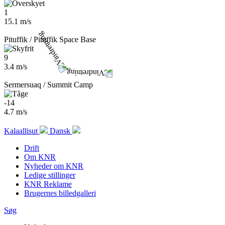
1
15.1 m/s
Pituffik / Pituffik Space Base
9
3.4 m/s
Sermersuaq / Summit Camp
-14
4.7 m/s
Kalaallisut
Dansk
Drift
Om KNR
Nyheder om KNR
Ledige stillinger
KNR Reklame
Brugernes billedgalleri
Søg