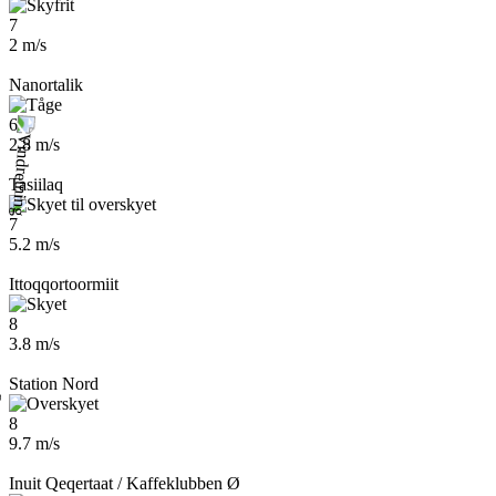
7
2 m/s
Nanortalik
6
2.8 m/s
Tasiilaq
7
5.2 m/s
Ittoqqortoormiit
8
3.8 m/s
Station Nord
8
9.7 m/s
Inuit Qeqertaat / Kaffeklubben Ø