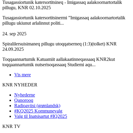
Tusagassiortunik katersortitsineq - Imigassaq aalakoornartortalik
pillugu, KNR 02.10.2025
Tusagassiortunik katersortitsinermi ”Imigassaq aalakoornartortalik
pillugu ukiunut arlalinnut politi...
24. sep 2025
Spiralilersuisimaneq pillugu utoqqatserneq (1:3)(tolket) KNR
24.09.2025
Toqqaannartumik Katuamiit aallakaatinneqassaaq KNR2kut
toqqaannartumik nutserisoqassaaq Studiemi aqu...
Vis mere
KNR NYHEDER
Nyhederne
Qanorooq
Radioaviisi (grønlandsk)
#KQ2025 Kommunevalg
Valg til Inatsisartut #IQ2025
KNR TV