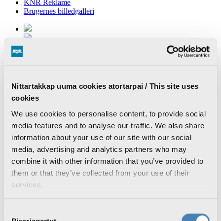
KNR Reklame
Brugernes billedgalleri
Nyheder
TV
Radio
Vejret
Nittartakkap uuma cookies atortarpai / This site uses
Ledige stillinger
cookies
TV forside
We use cookies to personalise content, to provide social
KNR 1
media features and to analyse our traffic. We also share
KNR 2
Søg TV programmer
information about your use of our site with our social
Programoversigt
media, advertising and analytics partners who may
combine it with other information that you’ve provided to
Pressemøder
them or that they’ve collected from your use of their
services.
13. mar 2026
Naalakkersuisut siulittaasuat tusagassiortunik katersortitsivoq
Consent