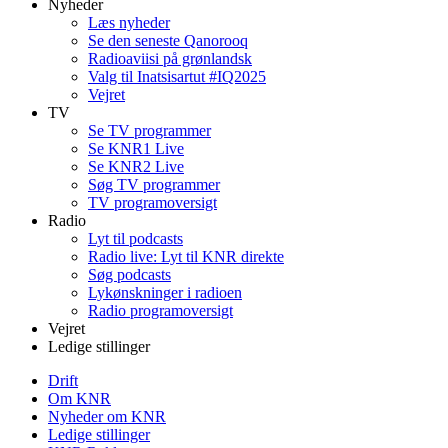
Nyheder
Læs nyheder
Se den seneste Qanorooq
Radioaviisi på grønlandsk
Valg til Inatsisartut #IQ2025
Vejret
TV
Se TV programmer
Se KNR1 Live
Se KNR2 Live
Søg TV programmer
TV programoversigt
Radio
Lyt til podcasts
Radio live: Lyt til KNR direkte
Søg podcasts
Lykønskninger i radioen
Radio programoversigt
Vejret
Ledige stillinger
Drift
Om KNR
Nyheder om KNR
Ledige stillinger