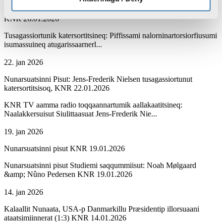
Piffissami nalorninartorsiorfiusumi isumassuineq atugarissaarnerlu,
KNR 26.01.2026
Tusagassiortunik katersortitsineq: Piffissami nalorninartorsiorfiusumi
isumassuineq atugarissaarnerl...
22. jan 2026
Nunarsuatsinni Pisut: Jens-Frederik Nielsen tusagassiortunut
katersortitsisoq, KNR 22.01.2026
KNR TV aamma radio toqqaannartumik aallakaatitsineq:
Naalakkersuisut Siulittaasuat Jens-Frederik Nie...
19. jan 2026
Nunarsuatsinni pisut KNR 19.01.2026
Nunarsuatsinni pisut Studiemi saqqummiisut: Noah Mølgaard
&amp; Nûno Pedersen KNR 19.01.2026
14. jan 2026
Kalaallit Nunaata, USA-p Danmarkillu Præsidentip illorsuaani
ataatsimiinnerat (1:3) KNR 14.01.2026