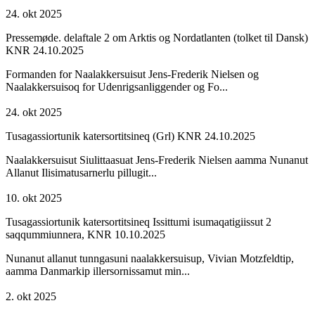
24. okt 2025
Pressemøde. delaftale 2 om Arktis og Nordatlanten (tolket til Dansk)
KNR 24.10.2025
Formanden for Naalakkersuisut Jens-Frederik Nielsen og
Naalakkersuisoq for Udenrigsanliggender og Fo...
24. okt 2025
Tusagassiortunik katersortitsineq (Grl) KNR 24.10.2025
Naalakkersuisut Siulittaasuat Jens-Frederik Nielsen aamma Nunanut
Allanut Ilisimatusarnerlu pillugit...
10. okt 2025
Tusagassiortunik katersortitsineq Issittumi isumaqatigiissut 2
saqqummiunnera, KNR 10.10.2025
Nunanut allanut tunngasuni naalakkersuisup, Vivian Motzfeldtip,
aamma Danmarkip illersornissamut min...
2. okt 2025