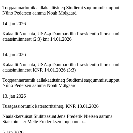
Toqqaannartumik aallakaatitsineq Studiemi saqqummiisuupput
Nûno Pedersen aamma Noah Mølgaard
14. jan 2026
Kalaallit Nunaata, USA-p Danmarkillu Præsidentip illorsuaani
ataatsimiinnerat (2:3) knr 14.01.2026
14. jan 2026
Kalaallit Nunaata, USA-p Danmarkillu Præsidentip illorsuaani
ataatsimiinnerat KNR 14.01.2026 (3:3)
Toqqaannartumik aallakaatitsineq Studiemi saqqummiisuupput
Nûno Pedersen aamma Noah Mølgaard
13. jan 2026
Tusagassiortunik katersortitsineq, KNR 13.01.2026
Naalakkersuisut Siulittaasuat Jens-Frederik Nielsen aamma
Statsminister Mette Frederiksen toqqaannar...
5. jan 2026