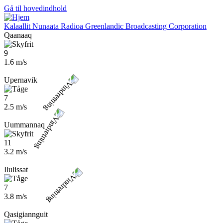
Gå til hovedindhold
Kalaallit Nunaata Radioa
Greenlandic Broadcasting Corporation
Qaanaaq
9
1.6 m/s
Upernavik
7
2.5 m/s
Uummannaq
11
3.2 m/s
Ilulissat
7
3.8 m/s
Qasigiannguit